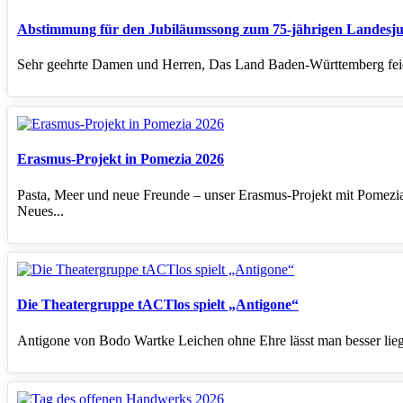
Abstimmung für den Jubiläumssong zum 75-jährigen Landesj
Sehr geehrte Damen und Herren, Das Land Baden-Württemberg feiert
Erasmus-Projekt in Pomezia 2026
Pasta, Meer und neue Freunde – unser Erasmus-Projekt mit Pomezia 
Neues...
Die Theatergruppe tACTlos spielt „Antigone“
Antigone von Bodo Wartke Leichen ohne Ehre lässt man besser liege