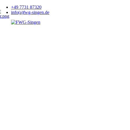
+49 7731 87320
info(a)fwg-singen.de