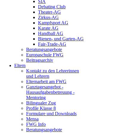
SIA
Debating Club
Theater-AG
Zirkus-AG
Kampfsport AG
Karate AG
Handball AG
Bienen- und Garten-AG
Fair-Trade-AG
Beratungsangebote
Europaschule FWG
Beitragsarchiv
Eltern
Kontakt zu den Lehrerinnen
und Lehrern
Elternarbeit am FWG
Ganztagesangebot -
Hausaufgabenbetreuung -
Mentoring
Bilingualer Zug
Profile Klasse 8
Formulare und Downloads
Mensa
FWG Info
Beratungsangebote