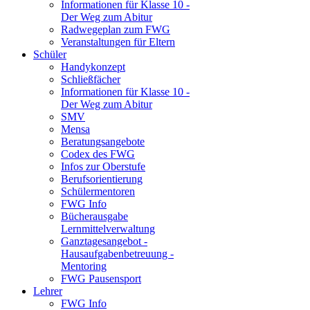
Informationen für Klasse 10 -
Der Weg zum Abitur
Radwegeplan zum FWG
Veranstaltungen für Eltern
Schüler
Handykonzept
Schließfächer
Informationen für Klasse 10 -
Der Weg zum Abitur
SMV
Mensa
Beratungsangebote
Codex des FWG
Infos zur Oberstufe
Berufsorientierung
Schülermentoren
FWG Info
Bücherausgabe
Lernmittelverwaltung
Ganztagesangebot -
Hausaufgabenbetreuung -
Mentoring
FWG Pausensport
Lehrer
FWG Info