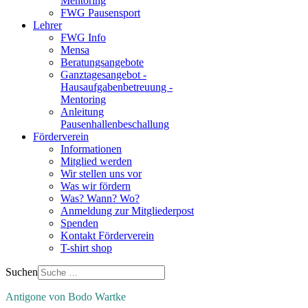
Mentoring
FWG Pausensport
Lehrer
FWG Info
Mensa
Beratungsangebote
Ganztagesangebot -
Hausaufgabenbetreuung -
Mentoring
Anleitung
Pausenhallenbeschallung
Förderverein
Informationen
Mitglied werden
Wir stellen uns vor
Was wir fördern
Was? Wann? Wo?
Anmeldung zur Mitgliederpost
Spenden
Kontakt Förderverein
T-shirt shop
Suchen
Antigone von Bodo Wartke