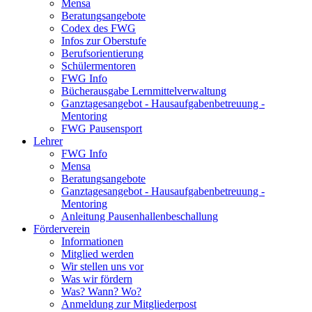
Mensa
Beratungsangebote
Codex des FWG
Infos zur Oberstufe
Berufsorientierung
Schülermentoren
FWG Info
Bücherausgabe Lernmittelverwaltung
Ganztagesangebot - Hausaufgabenbetreuung -
Mentoring
FWG Pausensport
Lehrer
FWG Info
Mensa
Beratungsangebote
Ganztagesangebot - Hausaufgabenbetreuung -
Mentoring
Anleitung Pausenhallenbeschallung
Förderverein
Informationen
Mitglied werden
Wir stellen uns vor
Was wir fördern
Was? Wann? Wo?
Anmeldung zur Mitgliederpost