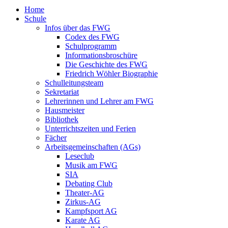
Home
Schule
Infos über das FWG
Codex des FWG
Schulprogramm
Informationsbroschüre
Die Geschichte des FWG
Friedrich Wöhler Biographie
Schulleitungsteam
Sekretariat
Lehrerinnen und Lehrer am FWG
Hausmeister
Bibliothek
Unterrichtszeiten und Ferien
Fächer
Arbeitsgemeinschaften (AGs)
Leseclub
Musik am FWG
SIA
Debating Club
Theater-AG
Zirkus-AG
Kampfsport AG
Karate AG