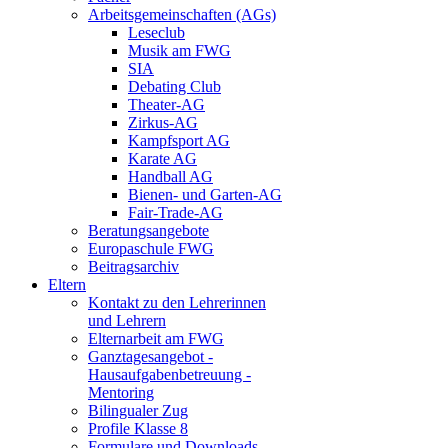
Arbeitsgemeinschaften (AGs)
Leseclub
Musik am FWG
SIA
Debating Club
Theater-AG
Zirkus-AG
Kampfsport AG
Karate AG
Handball AG
Bienen- und Garten-AG
Fair-Trade-AG
Beratungsangebote
Europaschule FWG
Beitragsarchiv
Eltern
Kontakt zu den Lehrerinnen
und Lehrern
Elternarbeit am FWG
Ganztagesangebot -
Hausaufgabenbetreuung -
Mentoring
Bilingualer Zug
Profile Klasse 8
Formulare und Downloads