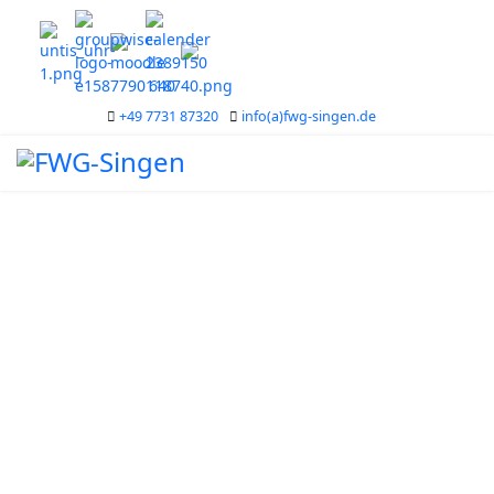
+49 7731 87320
info(a)fwg-singen.de