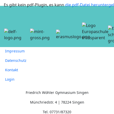
Es gibt kein pdf-Plugin, es kann
die pdf-Datei herunterg
Impressum
Datenschutz
Kontakt
Login
Friedrich Wöhler Gymnasium Singen
Münchriedstr. 4 | 78224 Singen
Tel. 07731/87320