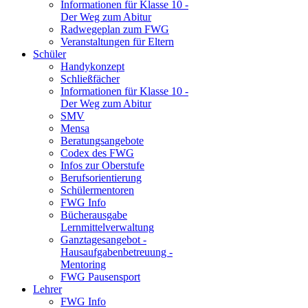
Informationen für Klasse 10 -
Der Weg zum Abitur
Radwegeplan zum FWG
Veranstaltungen für Eltern
Schüler
Handykonzept
Schließfächer
Informationen für Klasse 10 -
Der Weg zum Abitur
SMV
Mensa
Beratungsangebote
Codex des FWG
Infos zur Oberstufe
Berufsorientierung
Schülermentoren
FWG Info
Bücherausgabe
Lernmittelverwaltung
Ganztagesangebot -
Hausaufgabenbetreuung -
Mentoring
FWG Pausensport
Lehrer
FWG Info