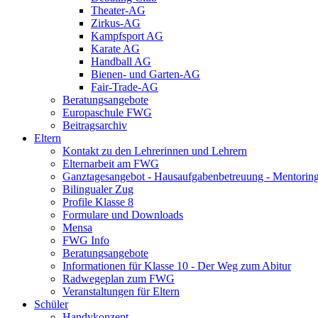
Theater-AG
Zirkus-AG
Kampfsport AG
Karate AG
Handball AG
Bienen- und Garten-AG
Fair-Trade-AG
Beratungsangebote
Europaschule FWG
Beitragsarchiv
Eltern
Kontakt zu den Lehrerinnen und Lehrern
Elternarbeit am FWG
Ganztagesangebot - Hausaufgabenbetreuung - Mentorin
Bilingualer Zug
Profile Klasse 8
Formulare und Downloads
Mensa
FWG Info
Beratungsangebote
Informationen für Klasse 10 - Der Weg zum Abitur
Radwegeplan zum FWG
Veranstaltungen für Eltern
Schüler
Handykonzept