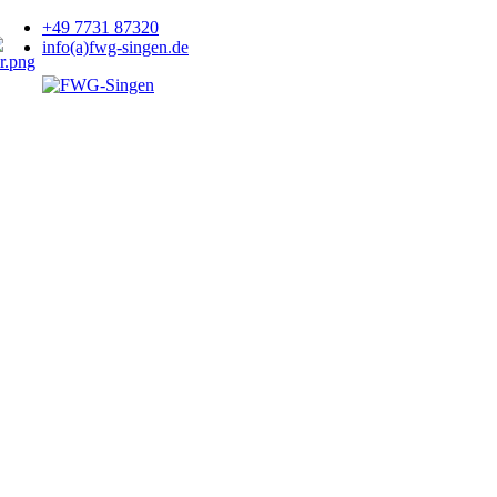
+49 7731 87320
info(a)fwg-singen.de