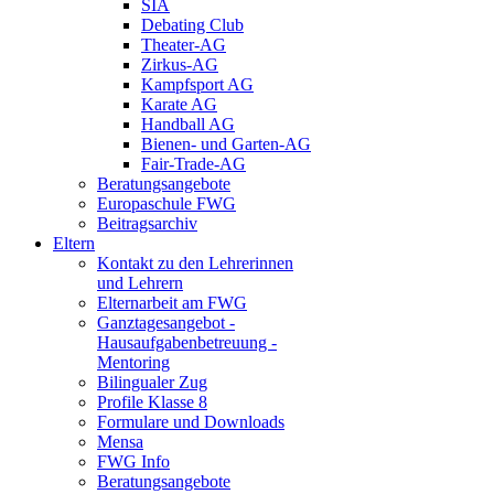
SIA
Debating Club
Theater-AG
Zirkus-AG
Kampfsport AG
Karate AG
Handball AG
Bienen- und Garten-AG
Fair-Trade-AG
Beratungsangebote
Europaschule FWG
Beitragsarchiv
Eltern
Kontakt zu den Lehrerinnen
und Lehrern
Elternarbeit am FWG
Ganztagesangebot -
Hausaufgabenbetreuung -
Mentoring
Bilingualer Zug
Profile Klasse 8
Formulare und Downloads
Mensa
FWG Info
Beratungsangebote