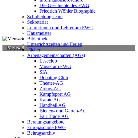
Die Geschichte des FWG
Friedrich Wöhler Biographie
Schulleitungsteam
Sekretariat
Lehrerinnen und Lehrer am FWG
Hausmeister
Bibliothek
Unterrichtszeiten und Ferien
Mensa8
Fächer
Arbeitsgemeinschaften (AGs)
Leseclub
Musik am FWG
SIA
Debating Club
Theater-AG
Zirkus-AG
Kampfsport AG
Karate AG
Handball AG
Bienen- und Garten-AG
Fair-Trade-AG
Beratungsangebote
Europaschule FWG
Beitragsarchiv