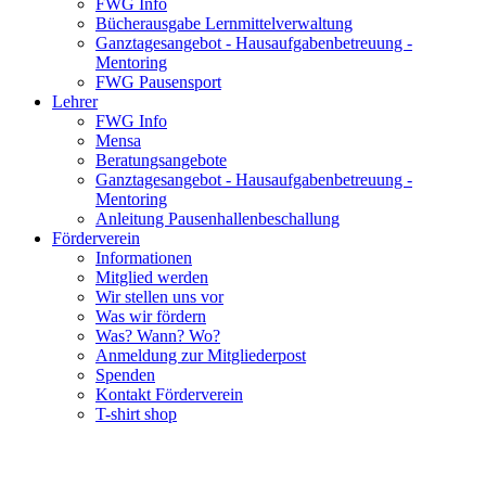
FWG Info
Bücherausgabe Lernmittelverwaltung
Ganztagesangebot - Hausaufgabenbetreuung -
Mentoring
FWG Pausensport
Lehrer
FWG Info
Mensa
Beratungsangebote
Ganztagesangebot - Hausaufgabenbetreuung -
Mentoring
Anleitung Pausenhallenbeschallung
Förderverein
Informationen
Mitglied werden
Wir stellen uns vor
Was wir fördern
Was? Wann? Wo?
Anmeldung zur Mitgliederpost
Spenden
Kontakt Förderverein
T-shirt shop