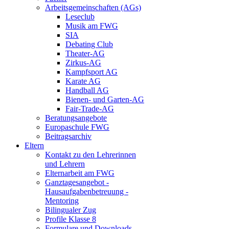
Arbeitsgemeinschaften (AGs)
Leseclub
Musik am FWG
SIA
Debating Club
Theater-AG
Zirkus-AG
Kampfsport AG
Karate AG
Handball AG
Bienen- und Garten-AG
Fair-Trade-AG
Beratungsangebote
Europaschule FWG
Beitragsarchiv
Eltern
Kontakt zu den Lehrerinnen
und Lehrern
Elternarbeit am FWG
Ganztagesangebot -
Hausaufgabenbetreuung -
Mentoring
Bilingualer Zug
Profile Klasse 8
Formulare und Downloads