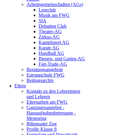
Arbeitsgemeinschaften (AGs)
Leseclub
Musik am FWG
SIA
Debating Club
Theater-AG
Zirkus-AG
Kampfsport AG
Karate AG
Handball AG
Bienen- und Garten-AG
Fair-Trade-AG
Beratungsangebote
Europaschule FWG
Beitragsarchiv
Eltern
Kontakt zu den Lehrerinnen
und Lehrern
Elternarbeit am FWG
Ganztagesangebot -
Hausaufgabenbetreuung -
Mentoring
Bilingualer Zug
Profile Klasse 8
Formulare und Downloads