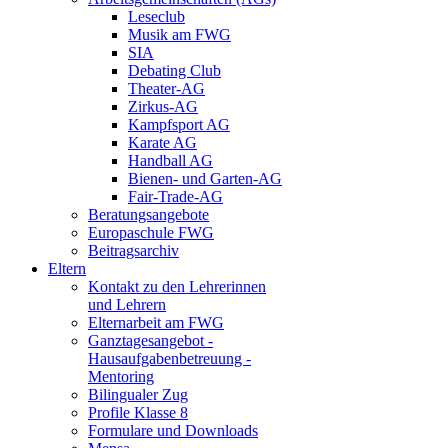
Leseclub
Musik am FWG
SIA
Debating Club
Theater-AG
Zirkus-AG
Kampfsport AG
Karate AG
Handball AG
Bienen- und Garten-AG
Fair-Trade-AG
Beratungsangebote
Europaschule FWG
Beitragsarchiv
Eltern
Kontakt zu den Lehrerinnen
und Lehrern
Elternarbeit am FWG
Ganztagesangebot -
Hausaufgabenbetreuung -
Mentoring
Bilingualer Zug
Profile Klasse 8
Formulare und Downloads