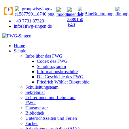
+49 7731 87320
info(a)fwg-singen.de
Home
Schule
Infos über das FWG
Codex des FWG
Schulprogramm
Informationsbroschüre
Die Geschichte des FWG
Friedrich Wöhler Biographie
Schulleitungsteam
Sekretariat
Lehrerinnen und Lehrer am
FWG
Hausmeister
Bibliothek
Unterrichtszeiten und Ferien
Fächer
Arbeitsgemeinschaften (AGs)