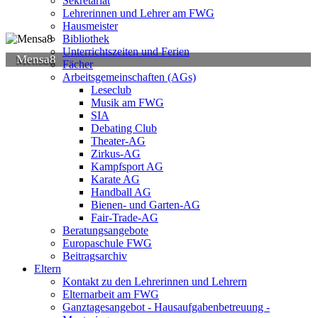
Sekretariat
Lehrerinnen und Lehrer am FWG
Hausmeister
Bibliothek
Unterrichtszeiten und Ferien
Mensa8
Fächer
Arbeitsgemeinschaften (AGs)
Leseclub
Musik am FWG
SIA
Debating Club
Theater-AG
Zirkus-AG
Kampfsport AG
Karate AG
Handball AG
Bienen- und Garten-AG
Fair-Trade-AG
Beratungsangebote
Europaschule FWG
Beitragsarchiv
Eltern
Kontakt zu den Lehrerinnen und Lehrern
Elternarbeit am FWG
Ganztagesangebot - Hausaufgabenbetreuung -