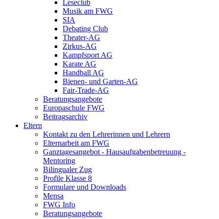
Leseclub
Musik am FWG
SIA
Debating Club
Theater-AG
Zirkus-AG
Kampfsport AG
Karate AG
Handball AG
Bienen- und Garten-AG
Fair-Trade-AG
Beratungsangebote
Europaschule FWG
Beitragsarchiv
Eltern
Kontakt zu den Lehrerinnen und Lehrern
Elternarbeit am FWG
Ganztagesangebot - Hausaufgabenbetreuung -
Mentoring
Bilingualer Zug
Profile Klasse 8
Formulare und Downloads
Mensa
FWG Info
Beratungsangebote