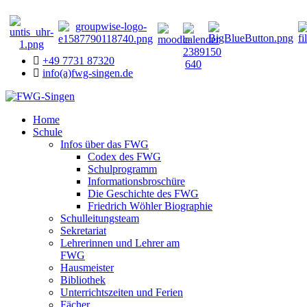
+49 7731 87320
info(a)fwg-singen.de
Home
Schule
Infos über das FWG
Codex des FWG
Schulprogramm
Informationsbroschüre
Die Geschichte des FWG
Friedrich Wöhler Biographie
Schulleitungsteam
Sekretariat
Lehrerinnen und Lehrer am
FWG
Hausmeister
Bibliothek
Unterrichtszeiten und Ferien
Fächer