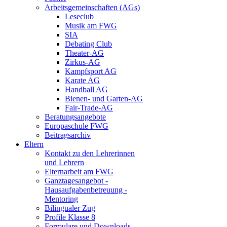
Arbeitsgemeinschaften (AGs)
Leseclub
Musik am FWG
SIA
Debating Club
Theater-AG
Zirkus-AG
Kampfsport AG
Karate AG
Handball AG
Bienen- und Garten-AG
Fair-Trade-AG
Beratungsangebote
Europaschule FWG
Beitragsarchiv
Eltern
Kontakt zu den Lehrerinnen
und Lehrern
Elternarbeit am FWG
Ganztagesangebot -
Hausaufgabenbetreuung -
Mentoring
Bilingualer Zug
Profile Klasse 8
Formulare und Downloads