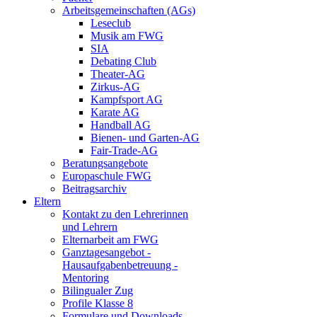
Arbeitsgemeinschaften (AGs)
Leseclub
Musik am FWG
SIA
Debating Club
Theater-AG
Zirkus-AG
Kampfsport AG
Karate AG
Handball AG
Bienen- und Garten-AG
Fair-Trade-AG
Beratungsangebote
Europaschule FWG
Beitragsarchiv
Eltern
Kontakt zu den Lehrerinnen
und Lehrern
Elternarbeit am FWG
Ganztagesangebot -
Hausaufgabenbetreuung -
Mentoring
Bilingualer Zug
Profile Klasse 8
Formulare und Downloads