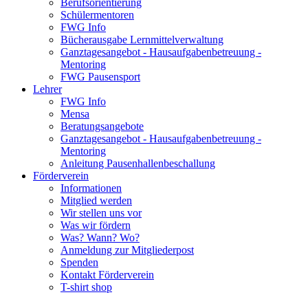
Berufsorientierung
Schülermentoren
FWG Info
Bücherausgabe Lernmittelverwaltung
Ganztagesangebot - Hausaufgabenbetreuung -
Mentoring
FWG Pausensport
Lehrer
FWG Info
Mensa
Beratungsangebote
Ganztagesangebot - Hausaufgabenbetreuung -
Mentoring
Anleitung Pausenhallenbeschallung
Förderverein
Informationen
Mitglied werden
Wir stellen uns vor
Was wir fördern
Was? Wann? Wo?
Anmeldung zur Mitgliederpost
Spenden
Kontakt Förderverein
T-shirt shop