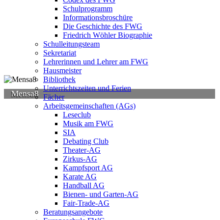
Schulprogramm
Informationsbroschüre
Die Geschichte des FWG
Friedrich Wöhler Biographie
Schulleitungsteam
Sekretariat
Lehrerinnen und Lehrer am FWG
Hausmeister
Bibliothek
Unterrichtszeiten und Ferien
Mensa8
Fächer
Arbeitsgemeinschaften (AGs)
Leseclub
Musik am FWG
SIA
Debating Club
Theater-AG
Zirkus-AG
Kampfsport AG
Karate AG
Handball AG
Bienen- und Garten-AG
Fair-Trade-AG
Beratungsangebote