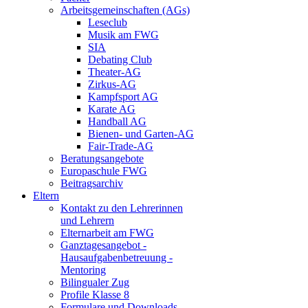
Arbeitsgemeinschaften (AGs)
Leseclub
Musik am FWG
SIA
Debating Club
Theater-AG
Zirkus-AG
Kampfsport AG
Karate AG
Handball AG
Bienen- und Garten-AG
Fair-Trade-AG
Beratungsangebote
Europaschule FWG
Beitragsarchiv
Eltern
Kontakt zu den Lehrerinnen
und Lehrern
Elternarbeit am FWG
Ganztagesangebot -
Hausaufgabenbetreuung -
Mentoring
Bilingualer Zug
Profile Klasse 8
Formulare und Downloads