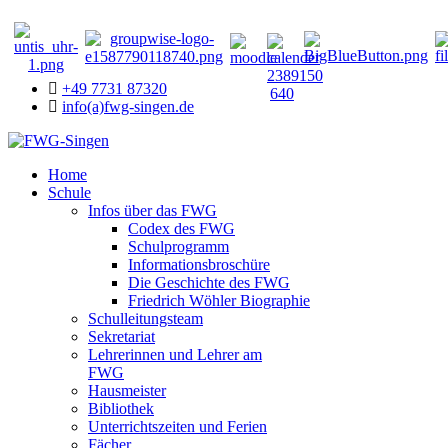
+49 7731 87320
info(a)fwg-singen.de
Home
Schule
Infos über das FWG
Codex des FWG
Schulprogramm
Informationsbroschüre
Die Geschichte des FWG
Friedrich Wöhler Biographie
Schulleitungsteam
Sekretariat
Lehrerinnen und Lehrer am
FWG
Hausmeister
Bibliothek
Unterrichtszeiten und Ferien
Fächer