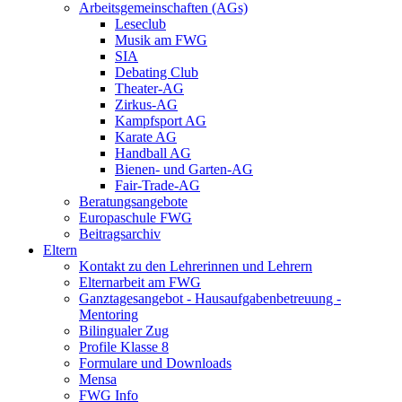
Arbeitsgemeinschaften (AGs)
Leseclub
Musik am FWG
SIA
Debating Club
Theater-AG
Zirkus-AG
Kampfsport AG
Karate AG
Handball AG
Bienen- und Garten-AG
Fair-Trade-AG
Beratungsangebote
Europaschule FWG
Beitragsarchiv
Eltern
Kontakt zu den Lehrerinnen und Lehrern
Elternarbeit am FWG
Ganztagesangebot - Hausaufgabenbetreuung -
Mentoring
Bilingualer Zug
Profile Klasse 8
Formulare und Downloads
Mensa
FWG Info