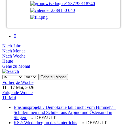
Nach Jahr
Nach Monat
Nach Woche
Heute
Gehe zu Monat
Gehe zu Monat
Vorherige Woche
11 - 17 Mai, 2026
Folgende Woche
11. Mai
Erasmusprojekt \"Demokratie fälllt nicht vom Himmel\" -
Schülerinnen und Schüler aus Arpino und Östersund in
Singen
:: DEFAULT
KS2: Wiederbeginn des Unterrichts
:: DEFAULT