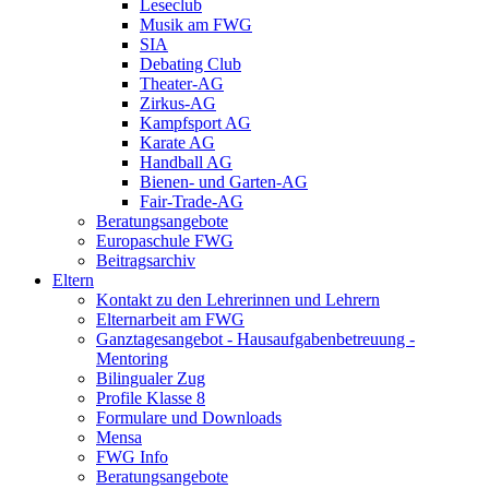
Leseclub
Musik am FWG
SIA
Debating Club
Theater-AG
Zirkus-AG
Kampfsport AG
Karate AG
Handball AG
Bienen- und Garten-AG
Fair-Trade-AG
Beratungsangebote
Europaschule FWG
Beitragsarchiv
Eltern
Kontakt zu den Lehrerinnen und Lehrern
Elternarbeit am FWG
Ganztagesangebot - Hausaufgabenbetreuung -
Mentoring
Bilingualer Zug
Profile Klasse 8
Formulare und Downloads
Mensa
FWG Info
Beratungsangebote