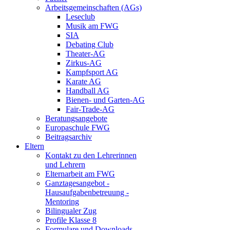
Arbeitsgemeinschaften (AGs)
Leseclub
Musik am FWG
SIA
Debating Club
Theater-AG
Zirkus-AG
Kampfsport AG
Karate AG
Handball AG
Bienen- und Garten-AG
Fair-Trade-AG
Beratungsangebote
Europaschule FWG
Beitragsarchiv
Eltern
Kontakt zu den Lehrerinnen
und Lehrern
Elternarbeit am FWG
Ganztagesangebot -
Hausaufgabenbetreuung -
Mentoring
Bilingualer Zug
Profile Klasse 8
Formulare und Downloads