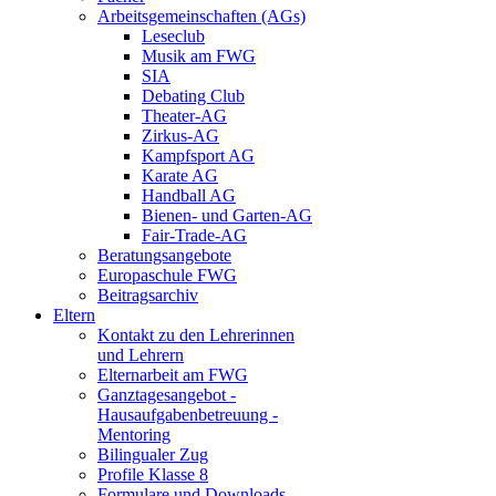
Arbeitsgemeinschaften (AGs)
Leseclub
Musik am FWG
SIA
Debating Club
Theater-AG
Zirkus-AG
Kampfsport AG
Karate AG
Handball AG
Bienen- und Garten-AG
Fair-Trade-AG
Beratungsangebote
Europaschule FWG
Beitragsarchiv
Eltern
Kontakt zu den Lehrerinnen
und Lehrern
Elternarbeit am FWG
Ganztagesangebot -
Hausaufgabenbetreuung -
Mentoring
Bilingualer Zug
Profile Klasse 8
Formulare und Downloads