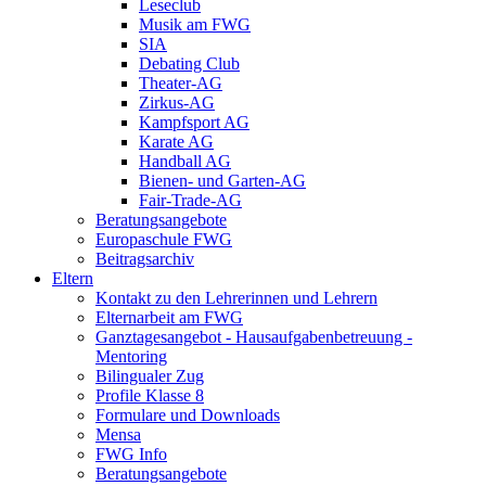
Leseclub
Musik am FWG
SIA
Debating Club
Theater-AG
Zirkus-AG
Kampfsport AG
Karate AG
Handball AG
Bienen- und Garten-AG
Fair-Trade-AG
Beratungsangebote
Europaschule FWG
Beitragsarchiv
Eltern
Kontakt zu den Lehrerinnen und Lehrern
Elternarbeit am FWG
Ganztagesangebot - Hausaufgabenbetreuung -
Mentoring
Bilingualer Zug
Profile Klasse 8
Formulare und Downloads
Mensa
FWG Info
Beratungsangebote