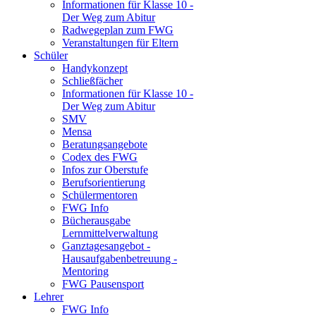
Informationen für Klasse 10 -
Der Weg zum Abitur
Radwegeplan zum FWG
Veranstaltungen für Eltern
Schüler
Handykonzept
Schließfächer
Informationen für Klasse 10 -
Der Weg zum Abitur
SMV
Mensa
Beratungsangebote
Codex des FWG
Infos zur Oberstufe
Berufsorientierung
Schülermentoren
FWG Info
Bücherausgabe
Lernmittelverwaltung
Ganztagesangebot -
Hausaufgabenbetreuung -
Mentoring
FWG Pausensport
Lehrer
FWG Info