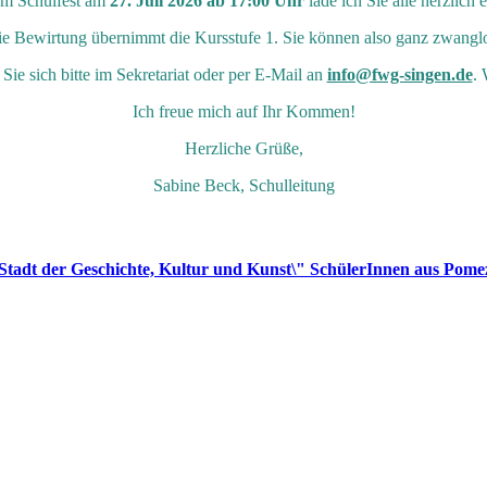
m Schulfest am
27. Juli 2026 ab 17:00 Uhr
lade ich Sie alle herzlich e
 die Bewirtung übernimmt die Kursstufe 1. Sie können also ganz zwangl
ie sich bitte im Sekretariat oder per E-Mail an
info@fwg-singen.de
. 
Ich freue mich auf Ihr Kommen!
Herzliche Grüße,
Sabine Beck, Schulleitung
 Stadt der Geschichte, Kultur und Kunst\" SchülerInnen aus Pomez