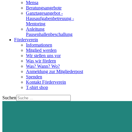
Mensa
Beratungsangebote
Ganztagesangebot -
Hausaufgabenbetreuung -
Mentoring
Anleitung
Pausenhallenbeschallung
Förderverein
Informationen
Mitglied werden
Wir stellen uns vor
Was wir fördern
Was? Wann? Wo?
Anmeldung zur Mitgliederpost
Spenden
Kontakt Förderverein
T-shirt shop
Suchen