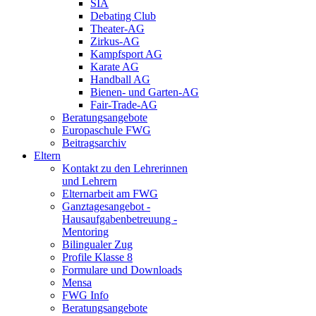
SIA
Debating Club
Theater-AG
Zirkus-AG
Kampfsport AG
Karate AG
Handball AG
Bienen- und Garten-AG
Fair-Trade-AG
Beratungsangebote
Europaschule FWG
Beitragsarchiv
Eltern
Kontakt zu den Lehrerinnen
und Lehrern
Elternarbeit am FWG
Ganztagesangebot -
Hausaufgabenbetreuung -
Mentoring
Bilingualer Zug
Profile Klasse 8
Formulare und Downloads
Mensa
FWG Info
Beratungsangebote