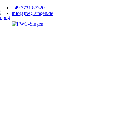
+49 7731 87320
info(a)fwg-singen.de