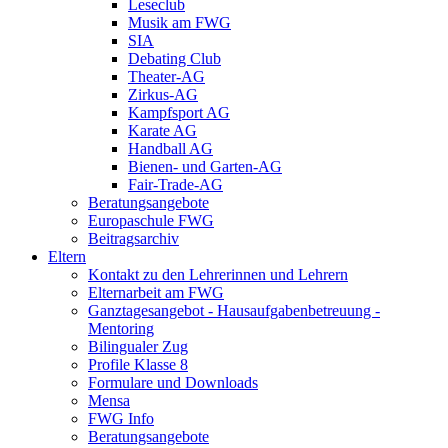
Leseclub
Musik am FWG
SIA
Debating Club
Theater-AG
Zirkus-AG
Kampfsport AG
Karate AG
Handball AG
Bienen- und Garten-AG
Fair-Trade-AG
Beratungsangebote
Europaschule FWG
Beitragsarchiv
Eltern
Kontakt zu den Lehrerinnen und Lehrern
Elternarbeit am FWG
Ganztagesangebot - Hausaufgabenbetreuung -
Mentoring
Bilingualer Zug
Profile Klasse 8
Formulare und Downloads
Mensa
FWG Info
Beratungsangebote