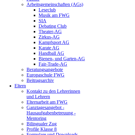
Arbeitsgemeinschaften (AGs)
Leseclub
Musik am FWG
SIA
Debating Club
Theater-AG
Zirkus-AG
Kampfsport AG
Karate AG
Handball AG
Bienen- und Garten-AG
Fair-Trade-AG
Beratungsangebote
Europaschule FWG
Beitragsarchiv
Eltern
Kontakt zu den Lehrerinnen
und Lehrern
Elternarbeit am FWG
Ganztagesangebot -
Hausaufgabenbetreuung -
Mentoring
Bilingualer Zug
Profile Klasse 8
Formulare und Downloads