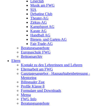
Leseclub
Musik am FWG
SIA
Debating Club
Theater-AG
Zirkus-AG
Kampfsport AG
Karate AG
Handball AG
Bienen- und Garten-AG
Fair-Trade-AG
Beratungsangebote
Europaschule FWG
Beitragsarchiv
Eltern
Kontakt zu den Lehrerinnen und Lehrern
Elternarbeit am FWG
Ganztagesangebot - Hausaufgabenbetreuung -
Mentoring
Bilingualer Zug
Profile Klasse 8
Formulare und Downloads
Mensa
FWG Info
Beratungsangebote