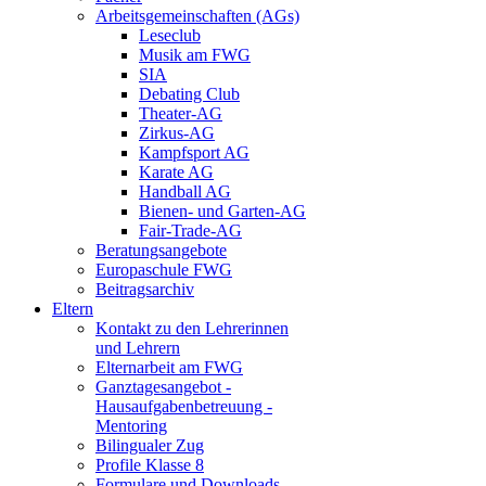
Arbeitsgemeinschaften (AGs)
Leseclub
Musik am FWG
SIA
Debating Club
Theater-AG
Zirkus-AG
Kampfsport AG
Karate AG
Handball AG
Bienen- und Garten-AG
Fair-Trade-AG
Beratungsangebote
Europaschule FWG
Beitragsarchiv
Eltern
Kontakt zu den Lehrerinnen
und Lehrern
Elternarbeit am FWG
Ganztagesangebot -
Hausaufgabenbetreuung -
Mentoring
Bilingualer Zug
Profile Klasse 8
Formulare und Downloads