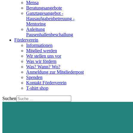
Mensa
Beratungsangebote
Ganztagesangebot -
Hausaufgabenbetreuung -
Mentoring
Anleitung
Pausenhallenbeschallung
Förderverein
Informationen
Mitglied werden
Wir stellen uns vor
Was wir fördern
Was? Wann? Wo?
Anmeldung zur Mitgliederpost
Spenden
Kontakt Förderverein
T-shirt shop
Suchen