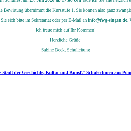
m Schulfest am
27. Juli 2026 ab 17:00 Uhr
lade ich Sie alle herzlich e
 die Bewirtung übernimmt die Kursstufe 1. Sie können also ganz zwangl
ie sich bitte im Sekretariat oder per E-Mail an
info@fwg-singen.de
. 
Ich freue mich auf Ihr Kommen!
Herzliche Grüße,
Sabine Beck, Schulleitung
e Stadt der Geschichte, Kultur und Kunst\" SchülerInnen aus Pom