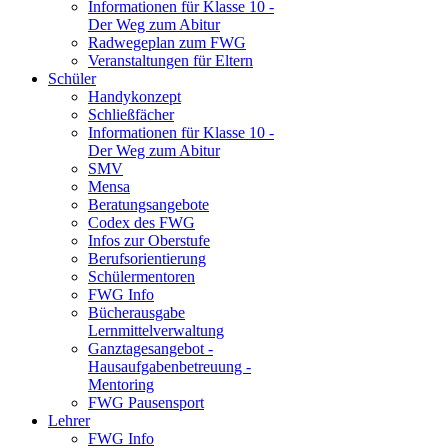
Informationen für Klasse 10 -
Der Weg zum Abitur
Radwegeplan zum FWG
Veranstaltungen für Eltern
Schüler
Handykonzept
Schließfächer
Informationen für Klasse 10 -
Der Weg zum Abitur
SMV
Mensa
Beratungsangebote
Codex des FWG
Infos zur Oberstufe
Berufsorientierung
Schülermentoren
FWG Info
Bücherausgabe
Lernmittelverwaltung
Ganztagesangebot -
Hausaufgabenbetreuung -
Mentoring
FWG Pausensport
Lehrer
FWG Info