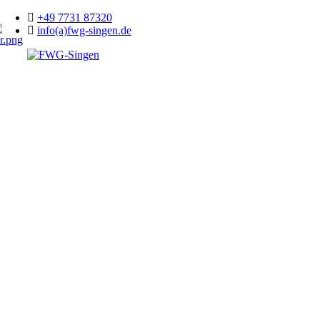
+49 7731 87320
info(a)fwg-singen.de