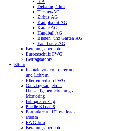
SIA
Debating Club
Theater-AG
Zirkus-AG
Kampfsport AG
Karate AG
Handball AG
Bienen- und Garten-AG
Fair-Trade-AG
Beratungsangebote
Europaschule FWG
Beitragsarchiv
Eltern
Kontakt zu den Lehrerinnen
und Lehrern
Elternarbeit am FWG
Ganztagesangebot -
Hausaufgabenbetreuung -
Mentoring
Bilingualer Zug
Profile Klasse 8
Formulare und Downloads
Mensa
FWG Info
Beratungsangebote