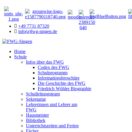
+49 7731 87320
info(a)fwg-singen.de
Home
Schule
Infos über das FWG
Codex des FWG
Schulprogramm
Informationsbroschüre
Die Geschichte des FWG
Friedrich Wöhler Biographie
Schulleitungsteam
Sekretariat
Lehrerinnen und Lehrer am
FWG
Hausmeister
Bibliothek
Unterrichtszeiten und Ferien
Fächer