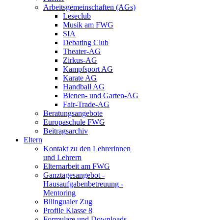
Arbeitsgemeinschaften (AGs)
Leseclub
Musik am FWG
SIA
Debating Club
Theater-AG
Zirkus-AG
Kampfsport AG
Karate AG
Handball AG
Bienen- und Garten-AG
Fair-Trade-AG
Beratungsangebote
Europaschule FWG
Beitragsarchiv
Eltern
Kontakt zu den Lehrerinnen
und Lehrern
Elternarbeit am FWG
Ganztagesangebot -
Hausaufgabenbetreuung -
Mentoring
Bilingualer Zug
Profile Klasse 8
Formulare und Downloads