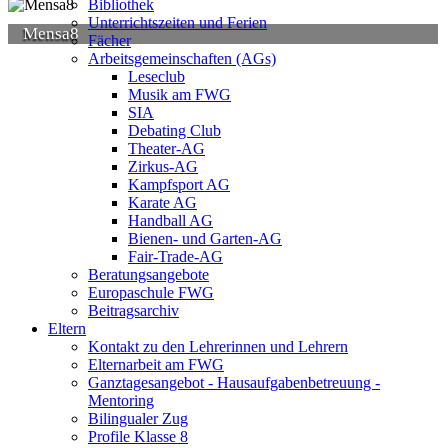
Bibliothek
Unterrichtszeiten und Ferien
Mensa8
Fächer
Arbeitsgemeinschaften (AGs)
Leseclub
Musik am FWG
SIA
Debating Club
Theater-AG
Zirkus-AG
Kampfsport AG
Karate AG
Handball AG
Bienen- und Garten-AG
Fair-Trade-AG
Beratungsangebote
Europaschule FWG
Beitragsarchiv
Eltern
Kontakt zu den Lehrerinnen und Lehrern
Elternarbeit am FWG
Ganztagesangebot - Hausaufgabenbetreuung -
Mentoring
Bilingualer Zug
Profile Klasse 8