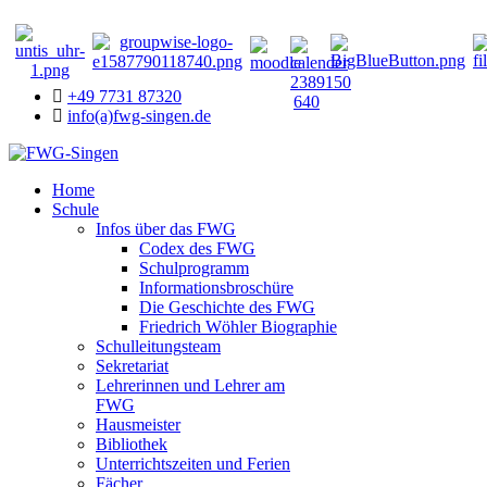
+49 7731 87320
info(a)fwg-singen.de
Home
Schule
Infos über das FWG
Codex des FWG
Schulprogramm
Informationsbroschüre
Die Geschichte des FWG
Friedrich Wöhler Biographie
Schulleitungsteam
Sekretariat
Lehrerinnen und Lehrer am
FWG
Hausmeister
Bibliothek
Unterrichtszeiten und Ferien
Fächer