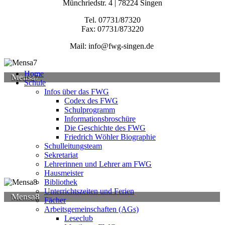
Münchriedstr. 4 | 78224 Singen
Tel. 07731/87320
Fax: 07731/873220
Mail: info@fwg-singen.de
Home
Mensa7
Schule
Infos über das FWG
Codex des FWG
Schulprogramm
Informationsbroschüre
Die Geschichte des FWG
Friedrich Wöhler Biographie
Schulleitungsteam
Sekretariat
Lehrerinnen und Lehrer am FWG
Hausmeister
Bibliothek
Unterrichtszeiten und Ferien
Mensa8
Fächer
Arbeitsgemeinschaften (AGs)
Leseclub