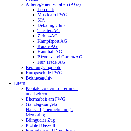
Arbeitsgemeinschaften (AGs)
Leseclub
Musik am FWG
SIA
Debating Club
Theater-AG
Zirkus-AG
Kampfsport AG
Karate AG
Handball AG
Bienen- und Garten-AG
Fair-Trade-AG
Beratungsangebote
Europaschule FWG
Beitragsarchiv
Eltern
Kontakt zu den Lehrerinnen
und Lehrern
Elternarbeit am FWG
Ganztagesangebot -
Hausaufgabenbetreuung -
Mentoring
Bilingualer Zug
Profile Klasse 8
Formulare und Downloads