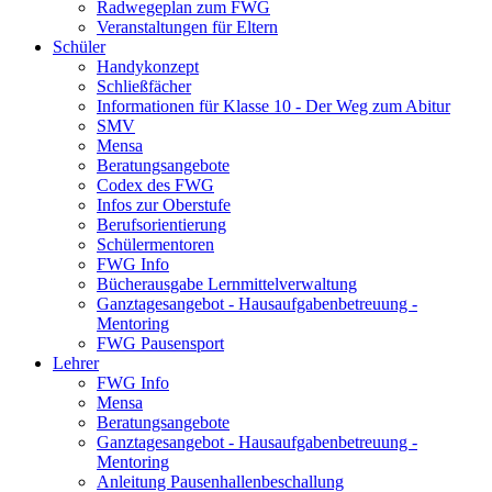
Radwegeplan zum FWG
Veranstaltungen für Eltern
Schüler
Handykonzept
Schließfächer
Informationen für Klasse 10 - Der Weg zum Abitur
SMV
Mensa
Beratungsangebote
Codex des FWG
Infos zur Oberstufe
Berufsorientierung
Schülermentoren
FWG Info
Bücherausgabe Lernmittelverwaltung
Ganztagesangebot - Hausaufgabenbetreuung -
Mentoring
FWG Pausensport
Lehrer
FWG Info
Mensa
Beratungsangebote
Ganztagesangebot - Hausaufgabenbetreuung -
Mentoring
Anleitung Pausenhallenbeschallung