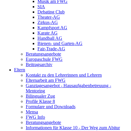
Musik am FWG
SIA
Debating Club
Theater-AG
Zirkus-AG
Kampfsport AG
Karate AG
Handball AG
Bienen- und Garten-AG
Fair-Trade-AG
Beratungsangebote
Europaschule FWG
Beitragsarchiv
Eltern
Kontakt zu den Lehrerinnen und Lehrern
Elternarbeit am FWG
Ganztagesangebot - Hausaufgabenbetreuung -
Mentoring
Bilingualer Zug
Profile Klasse 8
Formulare und Downloads
Mensa
FWG Info
Beratungsangebote
Informationen für Klasse 10 - Der Weg zum Abitur