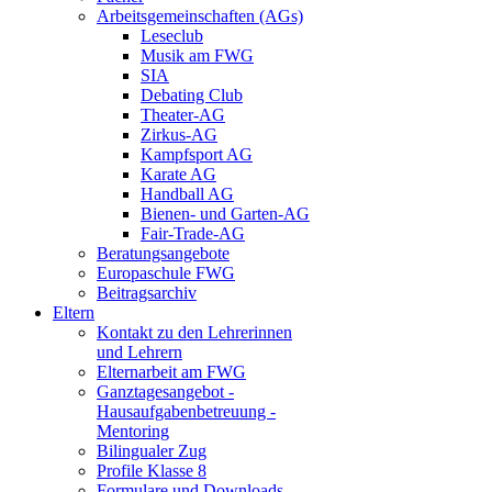
Arbeitsgemeinschaften (AGs)
Leseclub
Musik am FWG
SIA
Debating Club
Theater-AG
Zirkus-AG
Kampfsport AG
Karate AG
Handball AG
Bienen- und Garten-AG
Fair-Trade-AG
Beratungsangebote
Europaschule FWG
Beitragsarchiv
Eltern
Kontakt zu den Lehrerinnen
und Lehrern
Elternarbeit am FWG
Ganztagesangebot -
Hausaufgabenbetreuung -
Mentoring
Bilingualer Zug
Profile Klasse 8
Formulare und Downloads