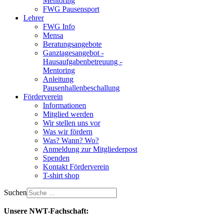
Mentoring
FWG Pausensport
Lehrer
FWG Info
Mensa
Beratungsangebote
Ganztagesangebot -
Hausaufgabenbetreuung -
Mentoring
Anleitung
Pausenhallenbeschallung
Förderverein
Informationen
Mitglied werden
Wir stellen uns vor
Was wir fördern
Was? Wann? Wo?
Anmeldung zur Mitgliederpost
Spenden
Kontakt Förderverein
T-shirt shop
Suchen
Unsere NWT-Fachschaft: