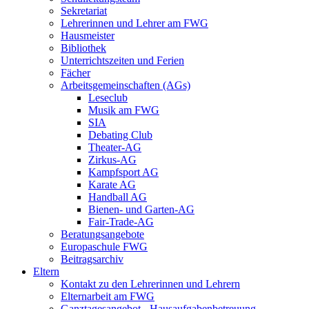
Sekretariat
Lehrerinnen und Lehrer am FWG
Hausmeister
Bibliothek
Unterrichtszeiten und Ferien
Fächer
Arbeitsgemeinschaften (AGs)
Leseclub
Musik am FWG
SIA
Debating Club
Theater-AG
Zirkus-AG
Kampfsport AG
Karate AG
Handball AG
Bienen- und Garten-AG
Fair-Trade-AG
Beratungsangebote
Europaschule FWG
Beitragsarchiv
Eltern
Kontakt zu den Lehrerinnen und Lehrern
Elternarbeit am FWG
Ganztagesangebot - Hausaufgabenbetreuung -