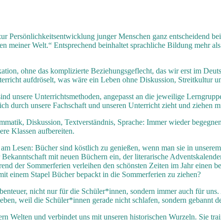
ur Persönlichkeitsentwicklung junger Menschen ganz entscheidend beitr
n meiner Welt.“ Entsprechend beinhaltet sprachliche Bildung mehr als
ion, ohne das komplizierte Beziehungsgeflecht, das wir erst im Deuts
terricht aufdröselt, was wäre ein Leben ohne Diskussion, Streitkultur 
 sind unsere Unterrichtsmethoden, angepasst an die jeweilige Lerngruppe
sich durch unsere Fachschaft und unseren Unterricht zieht und ziehen m
matik, Diskussion, Textverständnis, Sprache: Immer wieder begegnen 
ere Klassen aufbereiten.
 am Lesen: Bücher sind köstlich zu genießen, wenn man sie in unserem 
r Bekanntschaft mit neuen Büchern ein, der literarische Adventskalende
end der Sommerferien verleihen den schönsten Zeiten im Jahr einen b
mit einem Stapel Bücher bepackt in die Sommerferien zu ziehen?
benteuer, nicht nur für die Schüler*innen, sondern immer auch für uns
leben, weil die Schüler*innen gerade nicht schlafen, sondern gebannt 
rn Welten und verbindet uns mit unseren historischen Wurzeln. Sie trai