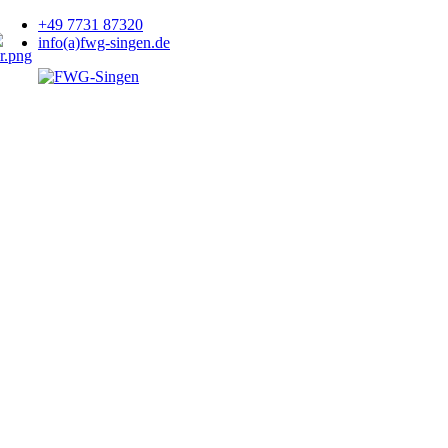
+49 7731 87320
info(a)fwg-singen.de