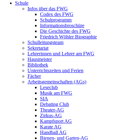
Schule
Infos über das FWG
Codex des FWG
Schulprogramm
Informationsbroschüre
Die Geschichte des FWG
Friedrich Wöhler Biographie
Schulleitungsteam
Sekretariat
Lehrerinnen und Lehrer am FWG
Hausmeister
Bibliothek
Unterrichtszeiten und Ferien
Fächer
Arbeitsgemeinschaften (AGs)
Leseclub
Musik am FWG
SIA
Debating Club
Theater-AG
Zirkus-AG
Kampfsport AG
Karate AG
Handball AG
Bienen- und Garten-AG