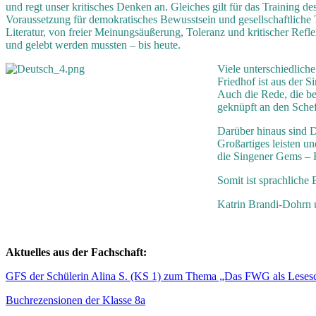
und regt unser kritisches Denken an. Gleiches gilt für das Training d
Voraussetzung für demokratisches Bewusstsein und gesellschaftliche T
Literatur, von freier Meinungsäußerung, Toleranz und kritischer Refle
und gelebt werden mussten – bis heute.
Viele unterschiedlich
Friedhof ist aus der 
Auch die Rede, die be
geknüpft an den Schef
Darüber hinaus sind D
Großartiges leisten u
die Singener Gems – K
Somit ist sprachliche
Katrin Brandi-Dohrn 
Aktuelles aus der Fachschaft:
GFS der Schülerin Alina S. (KS 1) zum Thema „Das FWG als Leses
Buchrezensionen der Klasse 8a