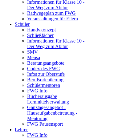
Informationen für Klasse 10 -
Der Weg zum Abitur
Radwegeplan zum FWG
Veranstaltungen für Eltern
Schüler
Handykonzept
Schließfächer
Informationen für Klasse 10 -
Der Weg zum Abitur
SMV
Mensa
Beratungsangebote
Codex des FWG
Infos zur Oberstufe
Berufsorientierung
Schülermentoren
FWG Info
Bücherausgabe
Lernmittelverwaltung
Ganztagesangebot -
Hausaufgabenbetreuung -
Mentoring
FWG Pausensport
Lehrer
FWG Info