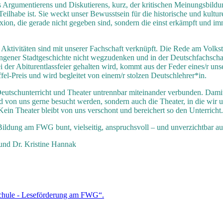
es Argumentierens und Diskutierens, kurz, der kritischen Meinungsbildun
eilhabe ist. Sie weckt unser Bewusstsein für die historische und kultu
xion, die gerade nicht gegeben sind, sondern die einst erkämpft und im
e Aktivitäten sind mit unserer Fachschaft verknüpft. Die Rede am Volks
Singener Stadtgeschichte nicht wegzudenken und in der Deutschfachscha
i der Abiturentlassfeier gehalten wird, kommt aus der Feder eines/r uns
fel-Preis und wird begleitet von einem/r stolzen Deutschlehrer*in.
eutschunterricht und Theater untrennbar miteinander verbunden. Damit 
nd von uns gerne besucht werden, sondern auch die Theater, in die wir 
ein Theater bleibt von uns verschont und bereichert so den Unterricht.
 Bildung am FWG bunt, vielseitig, anspruchsvoll – und unverzichtbar au
und Dr. Kristine Hannak
chule - Leseförderung am FWG“.