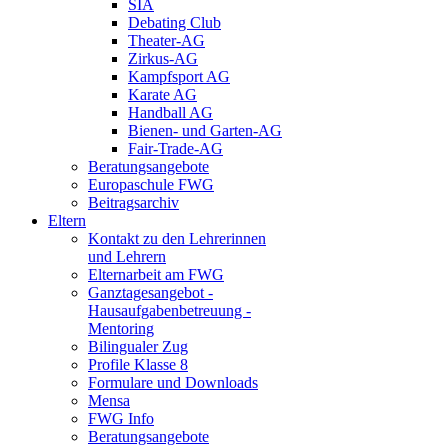
SIA
Debating Club
Theater-AG
Zirkus-AG
Kampfsport AG
Karate AG
Handball AG
Bienen- und Garten-AG
Fair-Trade-AG
Beratungsangebote
Europaschule FWG
Beitragsarchiv
Eltern
Kontakt zu den Lehrerinnen
und Lehrern
Elternarbeit am FWG
Ganztagesangebot -
Hausaufgabenbetreuung -
Mentoring
Bilingualer Zug
Profile Klasse 8
Formulare und Downloads
Mensa
FWG Info
Beratungsangebote