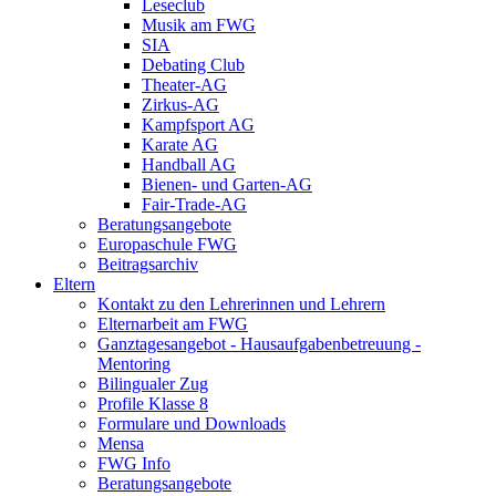
Leseclub
Musik am FWG
SIA
Debating Club
Theater-AG
Zirkus-AG
Kampfsport AG
Karate AG
Handball AG
Bienen- und Garten-AG
Fair-Trade-AG
Beratungsangebote
Europaschule FWG
Beitragsarchiv
Eltern
Kontakt zu den Lehrerinnen und Lehrern
Elternarbeit am FWG
Ganztagesangebot - Hausaufgabenbetreuung -
Mentoring
Bilingualer Zug
Profile Klasse 8
Formulare und Downloads
Mensa
FWG Info
Beratungsangebote