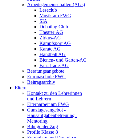
Arbeitsgemeinschaften (AGs)
Leseclub
Musik am FWG
SIA
Debating Club
Theater-AG
Zirkus-AG
Kampfsport AG
Karate AG
Handball AG
Bienen- und Garten-AG
Fair-Trade-AG
Beratungsangebote
Europaschule FWG
Beitragsarchiv
Eltern
Kontakt zu den Lehrerinnen
und Lehrern
Elternarbeit am FWG
Ganztagesangebot -
Hausaufgabenbetreuung -
Mentoring
Bilingualer Zug
Profile Klasse 8
Formulare und Downloads