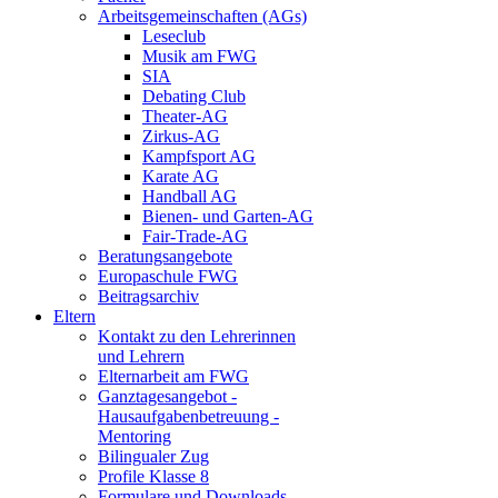
Arbeitsgemeinschaften (AGs)
Leseclub
Musik am FWG
SIA
Debating Club
Theater-AG
Zirkus-AG
Kampfsport AG
Karate AG
Handball AG
Bienen- und Garten-AG
Fair-Trade-AG
Beratungsangebote
Europaschule FWG
Beitragsarchiv
Eltern
Kontakt zu den Lehrerinnen
und Lehrern
Elternarbeit am FWG
Ganztagesangebot -
Hausaufgabenbetreuung -
Mentoring
Bilingualer Zug
Profile Klasse 8
Formulare und Downloads