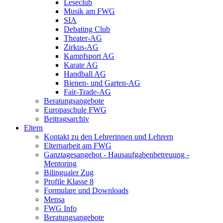
Leseclub
Musik am FWG
SIA
Debating Club
Theater-AG
Zirkus-AG
Kampfsport AG
Karate AG
Handball AG
Bienen- und Garten-AG
Fair-Trade-AG
Beratungsangebote
Europaschule FWG
Beitragsarchiv
Eltern
Kontakt zu den Lehrerinnen und Lehrern
Elternarbeit am FWG
Ganztagesangebot - Hausaufgabenbetreuung -
Mentoring
Bilingualer Zug
Profile Klasse 8
Formulare und Downloads
Mensa
FWG Info
Beratungsangebote