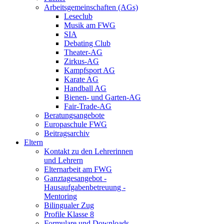
Arbeitsgemeinschaften (AGs)
Leseclub
Musik am FWG
SIA
Debating Club
Theater-AG
Zirkus-AG
Kampfsport AG
Karate AG
Handball AG
Bienen- und Garten-AG
Fair-Trade-AG
Beratungsangebote
Europaschule FWG
Beitragsarchiv
Eltern
Kontakt zu den Lehrerinnen
und Lehrern
Elternarbeit am FWG
Ganztagesangebot -
Hausaufgabenbetreuung -
Mentoring
Bilingualer Zug
Profile Klasse 8
Formulare und Downloads