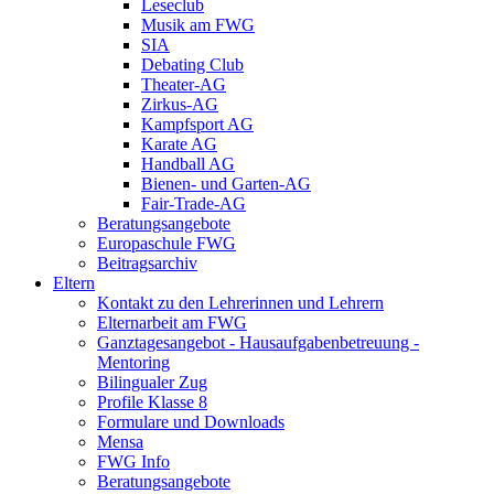
Leseclub
Musik am FWG
SIA
Debating Club
Theater-AG
Zirkus-AG
Kampfsport AG
Karate AG
Handball AG
Bienen- und Garten-AG
Fair-Trade-AG
Beratungsangebote
Europaschule FWG
Beitragsarchiv
Eltern
Kontakt zu den Lehrerinnen und Lehrern
Elternarbeit am FWG
Ganztagesangebot - Hausaufgabenbetreuung -
Mentoring
Bilingualer Zug
Profile Klasse 8
Formulare und Downloads
Mensa
FWG Info
Beratungsangebote