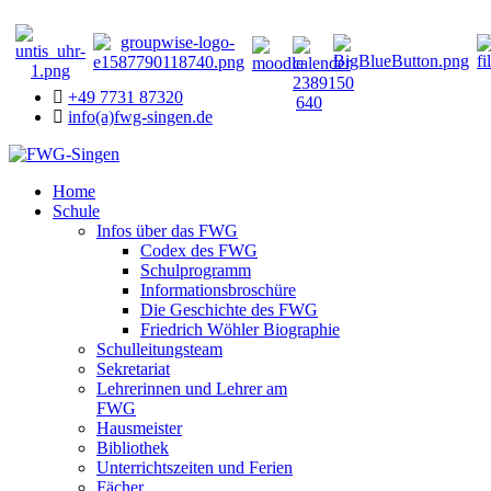
+49 7731 87320
info(a)fwg-singen.de
Home
Schule
Infos über das FWG
Codex des FWG
Schulprogramm
Informationsbroschüre
Die Geschichte des FWG
Friedrich Wöhler Biographie
Schulleitungsteam
Sekretariat
Lehrerinnen und Lehrer am
FWG
Hausmeister
Bibliothek
Unterrichtszeiten und Ferien
Fächer