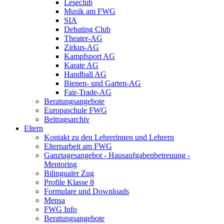
Leseclub
Musik am FWG
SIA
Debating Club
Theater-AG
Zirkus-AG
Kampfsport AG
Karate AG
Handball AG
Bienen- und Garten-AG
Fair-Trade-AG
Beratungsangebote
Europaschule FWG
Beitragsarchiv
Eltern
Kontakt zu den Lehrerinnen und Lehrern
Elternarbeit am FWG
Ganztagesangebot - Hausaufgabenbetreuung -
Mentoring
Bilingualer Zug
Profile Klasse 8
Formulare und Downloads
Mensa
FWG Info
Beratungsangebote