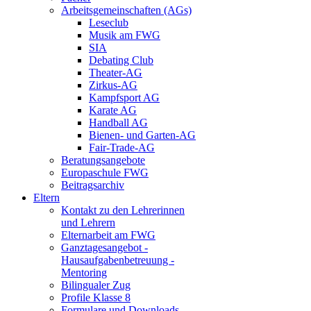
Arbeitsgemeinschaften (AGs)
Leseclub
Musik am FWG
SIA
Debating Club
Theater-AG
Zirkus-AG
Kampfsport AG
Karate AG
Handball AG
Bienen- und Garten-AG
Fair-Trade-AG
Beratungsangebote
Europaschule FWG
Beitragsarchiv
Eltern
Kontakt zu den Lehrerinnen
und Lehrern
Elternarbeit am FWG
Ganztagesangebot -
Hausaufgabenbetreuung -
Mentoring
Bilingualer Zug
Profile Klasse 8
Formulare und Downloads