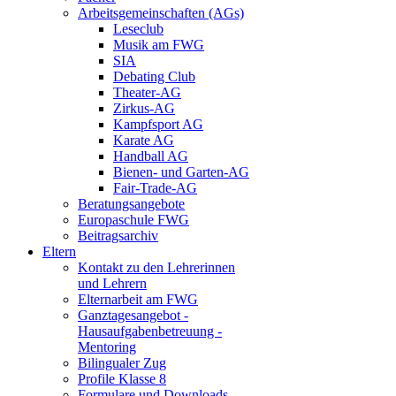
Arbeitsgemeinschaften (AGs)
Leseclub
Musik am FWG
SIA
Debating Club
Theater-AG
Zirkus-AG
Kampfsport AG
Karate AG
Handball AG
Bienen- und Garten-AG
Fair-Trade-AG
Beratungsangebote
Europaschule FWG
Beitragsarchiv
Eltern
Kontakt zu den Lehrerinnen
und Lehrern
Elternarbeit am FWG
Ganztagesangebot -
Hausaufgabenbetreuung -
Mentoring
Bilingualer Zug
Profile Klasse 8
Formulare und Downloads