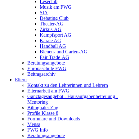
Leseclub
Musik am FWG
SIA
Debating Club
Theater-AG
Zirkus-AG
Kampfsport AG
Karate AG
Handball AG
Bienen- und Garten-AG
Fair-Trade-AG
Beratungsangebote
Europaschule FWG
Beitragsarchiv
Eltern
Kontakt zu den Lehrerinnen und Lehrern
Elternarbeit am FWG
Ganztagesangebot - Hausaufgabenbetreuung -
Mentoring
Bilingualer Zug
Profile Klasse 8
Formulare und Downloads
Mensa
FWG Info
Beratungsangebote