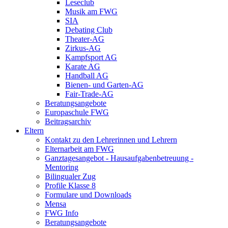
Leseclub
Musik am FWG
SIA
Debating Club
Theater-AG
Zirkus-AG
Kampfsport AG
Karate AG
Handball AG
Bienen- und Garten-AG
Fair-Trade-AG
Beratungsangebote
Europaschule FWG
Beitragsarchiv
Eltern
Kontakt zu den Lehrerinnen und Lehrern
Elternarbeit am FWG
Ganztagesangebot - Hausaufgabenbetreuung -
Mentoring
Bilingualer Zug
Profile Klasse 8
Formulare und Downloads
Mensa
FWG Info
Beratungsangebote