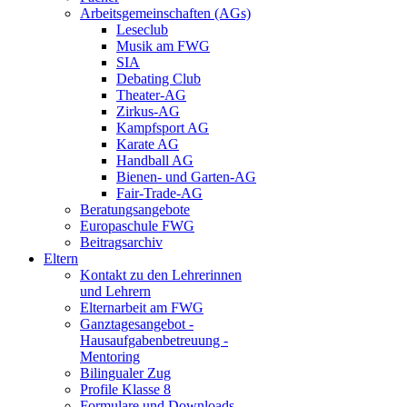
Arbeitsgemeinschaften (AGs)
Leseclub
Musik am FWG
SIA
Debating Club
Theater-AG
Zirkus-AG
Kampfsport AG
Karate AG
Handball AG
Bienen- und Garten-AG
Fair-Trade-AG
Beratungsangebote
Europaschule FWG
Beitragsarchiv
Eltern
Kontakt zu den Lehrerinnen
und Lehrern
Elternarbeit am FWG
Ganztagesangebot -
Hausaufgabenbetreuung -
Mentoring
Bilingualer Zug
Profile Klasse 8
Formulare und Downloads