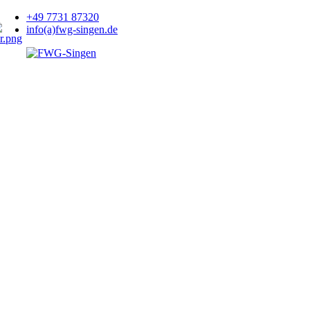
+49 7731 87320
info(a)fwg-singen.de