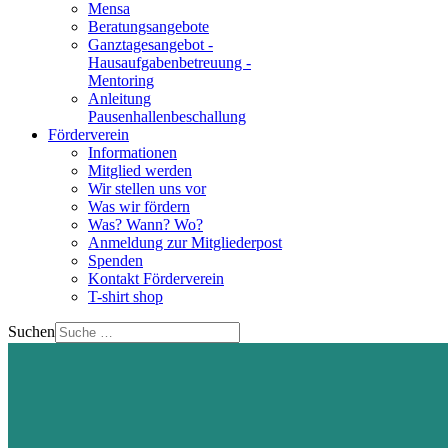
Mensa
Beratungsangebote
Ganztagesangebot -
Hausaufgabenbetreuung -
Mentoring
Anleitung
Pausenhallenbeschallung
Förderverein
Informationen
Mitglied werden
Wir stellen uns vor
Was wir fördern
Was? Wann? Wo?
Anmeldung zur Mitgliederpost
Spenden
Kontakt Förderverein
T-shirt shop
Suchen