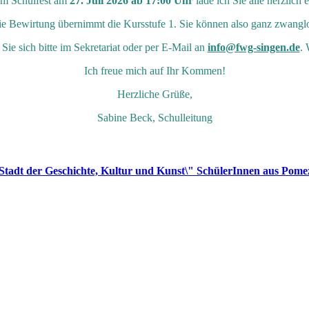
m Schulfest am
27. Juli 2026 ab 17:00 Uhr
lade ich Sie alle herzlich e
 die Bewirtung übernimmt die Kursstufe 1. Sie können also ganz zwangl
ie sich bitte im Sekretariat oder per E-Mail an
info@fwg-singen.de
. 
Ich freue mich auf Ihr Kommen!
Herzliche Grüße,
Sabine Beck, Schulleitung
 Stadt der Geschichte, Kultur und Kunst\" SchülerInnen aus Pomez