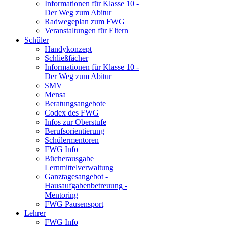
Informationen für Klasse 10 -
Der Weg zum Abitur
Radwegeplan zum FWG
Veranstaltungen für Eltern
Schüler
Handykonzept
Schließfächer
Informationen für Klasse 10 -
Der Weg zum Abitur
SMV
Mensa
Beratungsangebote
Codex des FWG
Infos zur Oberstufe
Berufsorientierung
Schülermentoren
FWG Info
Bücherausgabe
Lernmittelverwaltung
Ganztagesangebot -
Hausaufgabenbetreuung -
Mentoring
FWG Pausensport
Lehrer
FWG Info