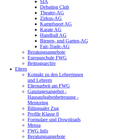
SIA
Debating Club
Theater-AG
Zirkus-AG
Kampfsport AG
Karate AG
Handball AG
Bienen- und Garten-AG
Fair-Trade-AG
Beratungsangebote
Europaschule FWG
Beitragsarchiv
Eltern
Kontakt zu den Lehrerinnen
und Lehrern
Elternarbeit am FWG
Ganztagesangebot -
Hausaufgabenbetreuung -
Mentoring
Bilingualer Zug
Profile Klasse 8
Formulare und Downloads
Mensa
FWG Info
Beratungsangebote