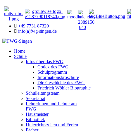
+49 7731 87320
info(a)fwg-singen.de
Home
Schule
Infos über das FWG
Codex des FWG
Schulprogramm
Informationsbroschüre
Die Geschichte des FWG
Friedrich Wöhler Biographie
Schulleitungsteam
Sekretariat
Lehrerinnen und Lehrer am
FWG
Hausmeister
Bibliothek
Unterrichtszeiten und Ferien
Fächer