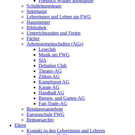
Friedrich Wöhler Biographie
Schulleitungsteam
Sekretariat
Lehrerinnen und Lehrer am FWG
Hausmeister
Bibliothek
Unterrichtszeiten und Ferien
Fächer
Arbeitsgemeinschaften (AGs)
Leseclub
Musik am FWG
SIA
Debating Club
Theater-AG
Zirkus-AG
Kampfsport AG
Karate AG
Handball AG
Bienen- und Garten-AG
Fair-Trade-AG
Beratungsangebote
Europaschule FWG
Beitragsarchiv
Eltern
Kontakt zu den Lehrerinnen und Lehrern