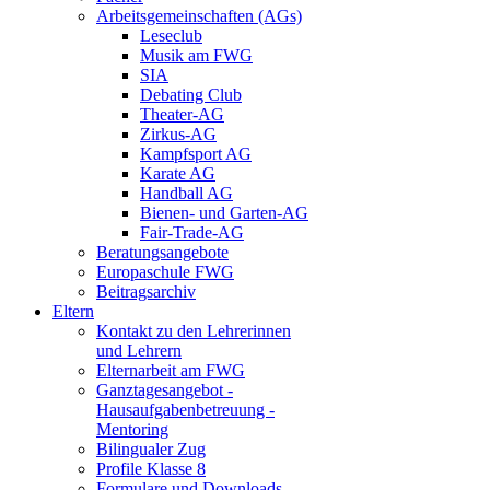
Arbeitsgemeinschaften (AGs)
Leseclub
Musik am FWG
SIA
Debating Club
Theater-AG
Zirkus-AG
Kampfsport AG
Karate AG
Handball AG
Bienen- und Garten-AG
Fair-Trade-AG
Beratungsangebote
Europaschule FWG
Beitragsarchiv
Eltern
Kontakt zu den Lehrerinnen
und Lehrern
Elternarbeit am FWG
Ganztagesangebot -
Hausaufgabenbetreuung -
Mentoring
Bilingualer Zug
Profile Klasse 8
Formulare und Downloads