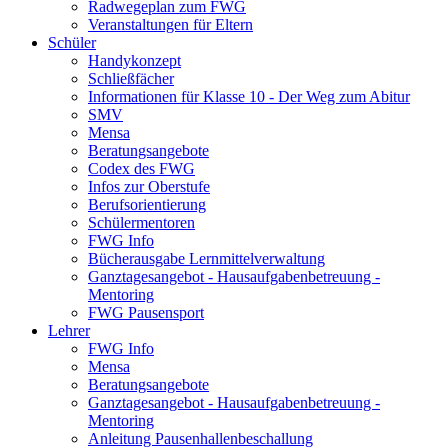
Radwegeplan zum FWG
Veranstaltungen für Eltern
Schüler
Handykonzept
Schließfächer
Informationen für Klasse 10 - Der Weg zum Abitur
SMV
Mensa
Beratungsangebote
Codex des FWG
Infos zur Oberstufe
Berufsorientierung
Schülermentoren
FWG Info
Bücherausgabe Lernmittelverwaltung
Ganztagesangebot - Hausaufgabenbetreuung -
Mentoring
FWG Pausensport
Lehrer
FWG Info
Mensa
Beratungsangebote
Ganztagesangebot - Hausaufgabenbetreuung -
Mentoring
Anleitung Pausenhallenbeschallung