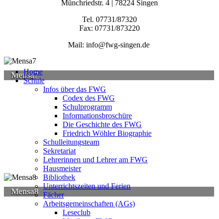
Münchriedstr. 4 | 78224 Singen
Tel. 07731/87320
Fax: 07731/873220
Mail: info@fwg-singen.de
Home
Mensa7
Schule
Infos über das FWG
Codex des FWG
Schulprogramm
Informationsbroschüre
Die Geschichte des FWG
Friedrich Wöhler Biographie
Schulleitungsteam
Sekretariat
Lehrerinnen und Lehrer am FWG
Hausmeister
Bibliothek
Unterrichtszeiten und Ferien
Mensa8
Fächer
Arbeitsgemeinschaften (AGs)
Leseclub